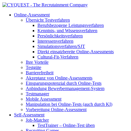
Online-Assessment
Übersicht Testverfahren
Berufsbezogene Leistungsverfahren
Kenntnis- und Wissensverfahren
Persönlichkeitsverfahren
Interessenverfahren
Simulationsverfahren/SJT
Direkt einsatzbereite Online-Assessments
Cultural-Fit-Verfahren
Ihre Vorteile
Testgüte
Barrierefreiheit
Akzeptanz von Online-Assessments
Einsparungspotenzial durch Online-Tests
Anbindung Bewerbermanagement-System
Testmanager
Mobile Assessment
Manipulation bei Online-Tests (auch durch KI)
Vorbereitung Online-Assessment
Self-Assessment
Job-Matcher
TestTrainer – Online-Test üben
Recruiting Games