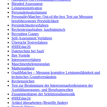
Blended Assessment
Leistungsmotivation
Personaleinsatzplanung
PersonalityMatcher: Out-of-the-box Test zur Messung
berufsbezogener Persönlichkeit
Persönlichkeitsverfahren
Rechentextaufgaben, kaufmännisch
Recruiting Games
Self-Assessment Verfahren
Übersicht Testverfahren
#HREdge26
Datenschutz bei SaaS
Ihre Vorteile
Interessenverfahren
Maschinenbelegungsplan
Mathematiktest
QualiMatcher – Messung kognitive Leistungsfähigkeit und
technisches Grundverständnis
Rechenzeichen
Test zur Bestimmung der Interessenanforderungen der
Ausbildungsgangs- und Berufsumwelten
Zusammenhänge der Selektionsdiagnostik
#HREdge24
Artikel überarbeiten (Begriffe finden)
Digitale Fitness