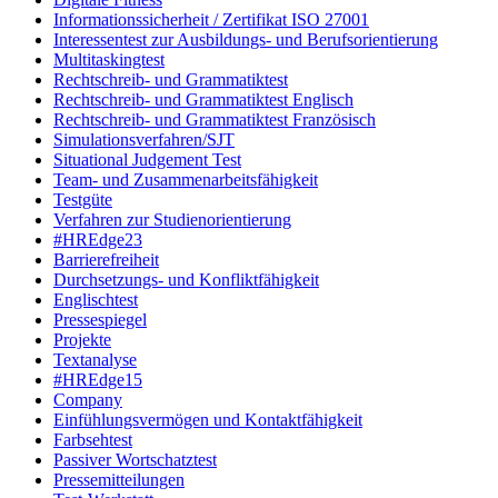
Informationssicherheit / Zertifikat ISO 27001
Interessentest zur Ausbildungs- und Berufsorientierung
Multitaskingtest
Rechtschreib- und Grammatiktest
Rechtschreib- und Grammatiktest Englisch
Rechtschreib- und Grammatiktest Französisch
Simulationsverfahren/SJT
Situational Judgement Test
Team- und Zusammenarbeitsfähigkeit
Testgüte
Verfahren zur Studienorientierung
#HREdge23
Barrierefreiheit
Durchsetzungs- und Konfliktfähigkeit
Englischtest
Pressespiegel
Projekte
Textanalyse
#HREdge15
Company
Einfühlungsvermögen und Kontaktfähigkeit
Farbsehtest
Passiver Wortschatztest
Pressemitteilungen