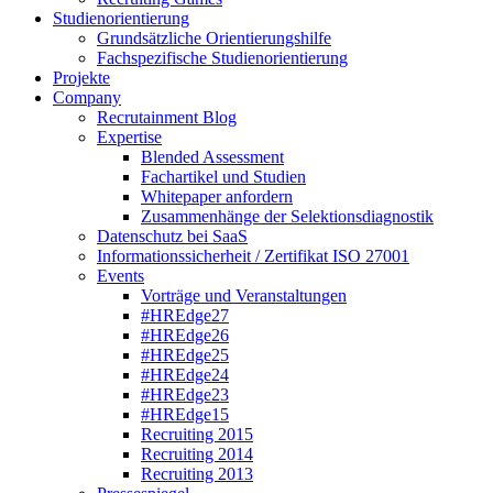
Studienorientierung
Grundsätzliche Orientierungshilfe
Fachspezifische Studienorientierung
Projekte
Company
Recrutainment Blog
Expertise
Blended Assessment
Fachartikel und Studien
Whitepaper anfordern
Zusammenhänge der Selektionsdiagnostik
Datenschutz bei SaaS
Informationssicherheit / Zertifikat ISO 27001
Events
Vorträge und Veranstaltungen
#HREdge27
#HREdge26
#HREdge25
#HREdge24
#HREdge23
#HREdge15
Recruiting 2015
Recruiting 2014
Recruiting 2013