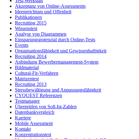
Test-Werkstatt
Akzeptanz von Online-Assessments
Ideenreichtum und Offenheit
Publikationen
Recruiting 2015
Wissenstest
Analyse von Diagrammen
Einsparungspotenzial durch Online-Tests
Events
Organisationsfähigkeit und Gewissenhaftigkeit
Recruiting 2014
Anbindung Bewerbermanagement-System
Bildmaterial
Cultural-Fit-Verfahren
Matrizentest
Recruiting 2013
Stressbewältigung und Anpassungsfähigkeit
CYQUEST Referenzen
Testmanager
Überprüfen von Soll-Ist-Zahlen
Datenbankvergleich
Karriere
Mobile Assessment
Kontakt
Konzentrationstest