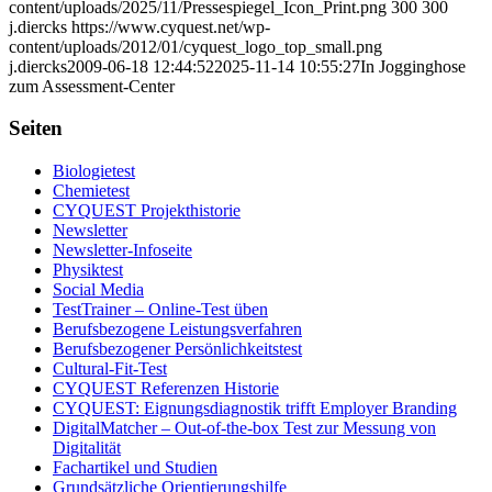
content/uploads/2025/11/Pressespiegel_Icon_Print.png
300
300
j.diercks
https://www.cyquest.net/wp-
content/uploads/2012/01/cyquest_logo_top_small.png
j.diercks
2009-06-18 12:44:52
2025-11-14 10:55:27
In Jogginghose
zum Assessment-Center
Seiten
Biologietest
Chemietest
CYQUEST Projekthistorie
Newsletter
Newsletter-Infoseite
Physiktest
Social Media
TestTrainer – Online-Test üben
Berufsbezogene Leistungsverfahren
Berufsbezogener Persönlichkeitstest
Cultural-Fit-Test
CYQUEST Referenzen Historie
CYQUEST: Eignungsdiagnostik trifft Employer Branding
DigitalMatcher – Out-of-the-box Test zur Messung von
Digitalität
Fachartikel und Studien
Grundsätzliche Orientierungshilfe