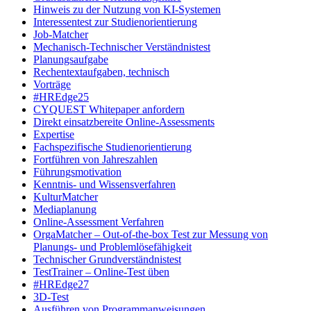
Hinweis zu der Nutzung von KI-Systemen
Interessentest zur Studienorientierung
Job-Matcher
Mechanisch-Technischer Verständnistest
Planungsaufgabe
Rechentextaufgaben, technisch
Vorträge
#HREdge25
CYQUEST Whitepaper anfordern
Direkt einsatzbereite Online-Assessments
Expertise
Fachspezifische Studienorientierung
Fortführen von Jahreszahlen
Führungsmotivation
Kenntnis- und Wissensverfahren
KulturMatcher
Mediaplanung
Online-Assessment Verfahren
OrgaMatcher – Out-of-the-box Test zur Messung von
Planungs- und Problemlösefähigkeit
Technischer Grundverständnistest
TestTrainer – Online-Test üben
#HREdge27
3D-Test
Ausführen von Programmanweisungen