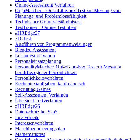
Online-Assessment Verfahren
OrgaMatcher – Out-of-the-box Test zur Messung von
Planungs- und Problemlösefähigkeit
Technischer Grundverständnistest
TestTrainer – Online-Test üben
#HREdge27
3D-Test
Ausführen von Programmanweisungen
Blended Assessment
Leistungsmotivation
Personaleinsatzplanung
PersonalityMatcher: Out-of-the-box Test zur Messung
berufsbezogener Persönlichkeit
Persönlichkeitsverfahren
Rechentextaufgaben, kaufmännisch
Recruiting Games
Self-Assessment Verfahren
Übersicht Testverfahren
#HREdge26
Datenschutz bei SaaS
Ihre Vorteile
Interessenverfahren
Maschinenbelegungsplan
Mathematiktest
QualiMatcher – Messung kognitive Leistungsfähigkeit und