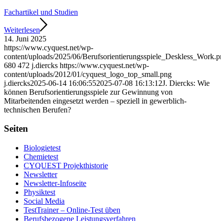
Fachartikel und Studien
Weiterlesen
14. Juni 2025
https://www.cyquest.net/wp-
content/uploads/2025/06/Berufsorientierungsspiele_Deskless_Work.
680
472
j.diercks
https://www.cyquest.net/wp-
content/uploads/2012/01/cyquest_logo_top_small.png
j.diercks
2025-06-14 16:06:55
2025-07-08 16:13:12
J. Diercks: Wie
können Berufsorientierungsspiele zur Gewinnung von
Mitarbeitenden eingesetzt werden – speziell in gewerblich-
technischen Berufen?
Seiten
Biologietest
Chemietest
CYQUEST Projekthistorie
Newsletter
Newsletter-Infoseite
Physiktest
Social Media
TestTrainer – Online-Test üben
Berufsbezogene Leistungsverfahren