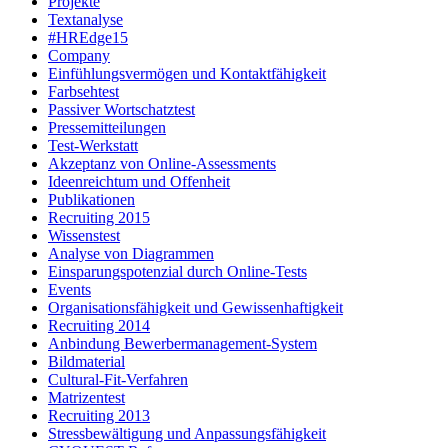
Projekte
Textanalyse
#HREdge15
Company
Einfühlungsvermögen und Kontaktfähigkeit
Farbsehtest
Passiver Wortschatztest
Pressemitteilungen
Test-Werkstatt
Akzeptanz von Online-Assessments
Ideenreichtum und Offenheit
Publikationen
Recruiting 2015
Wissenstest
Analyse von Diagrammen
Einsparungspotenzial durch Online-Tests
Events
Organisationsfähigkeit und Gewissenhaftigkeit
Recruiting 2014
Anbindung Bewerbermanagement-System
Bildmaterial
Cultural-Fit-Verfahren
Matrizentest
Recruiting 2013
Stressbewältigung und Anpassungsfähigkeit