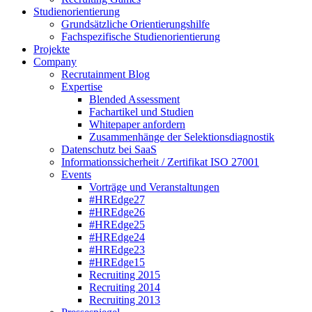
Studienorientierung
Grundsätzliche Orientierungshilfe
Fachspezifische Studienorientierung
Projekte
Company
Recrutainment Blog
Expertise
Blended Assessment
Fachartikel und Studien
Whitepaper anfordern
Zusammenhänge der Selektionsdiagnostik
Datenschutz bei SaaS
Informationssicherheit / Zertifikat ISO 27001
Events
Vorträge und Veranstaltungen
#HREdge27
#HREdge26
#HREdge25
#HREdge24
#HREdge23
#HREdge15
Recruiting 2015
Recruiting 2014
Recruiting 2013