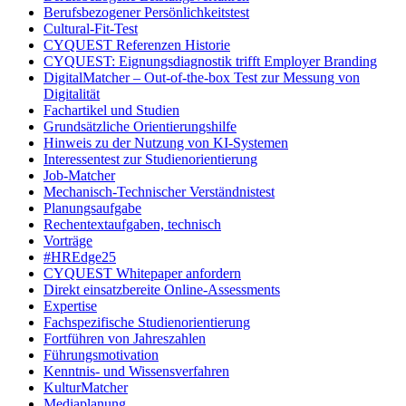
Berufsbezogener Persönlichkeitstest
Cultural-Fit-Test
CYQUEST Referenzen Historie
CYQUEST: Eignungsdiagnostik trifft Employer Branding
DigitalMatcher – Out-of-the-box Test zur Messung von
Digitalität
Fachartikel und Studien
Grundsätzliche Orientierungshilfe
Hinweis zu der Nutzung von KI-Systemen
Interessentest zur Studienorientierung
Job-Matcher
Mechanisch-Technischer Verständnistest
Planungsaufgabe
Rechentextaufgaben, technisch
Vorträge
#HREdge25
CYQUEST Whitepaper anfordern
Direkt einsatzbereite Online-Assessments
Expertise
Fachspezifische Studienorientierung
Fortführen von Jahreszahlen
Führungsmotivation
Kenntnis- und Wissensverfahren
KulturMatcher
Mediaplanung