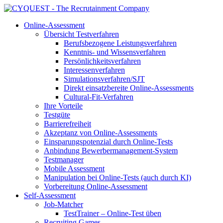
Online-Assessment
Übersicht Testverfahren
Berufsbezogene Leistungsverfahren
Kenntnis- und Wissensverfahren
Persönlichkeitsverfahren
Interessenverfahren
Simulationsverfahren/SJT
Direkt einsatzbereite Online-Assessments
Cultural-Fit-Verfahren
Ihre Vorteile
Testgüte
Barrierefreiheit
Akzeptanz von Online-Assessments
Einsparungspotenzial durch Online-Tests
Anbindung Bewerbermanagement-System
Testmanager
Mobile Assessment
Manipulation bei Online-Tests (auch durch KI)
Vorbereitung Online-Assessment
Self-Assessment
Job-Matcher
TestTrainer – Online-Test üben
Recruiting Games