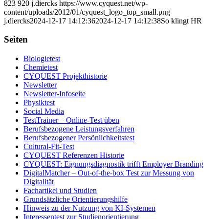
823
920
j.diercks
https://www.cyquest.net/wp-
content/uploads/2012/01/cyquest_logo_top_small.png
j.diercks
2024-12-17 14:12:36
2024-12-17 14:12:38
So klingt HR
Seiten
Biologietest
Chemietest
CYQUEST Projekthistorie
Newsletter
Newsletter-Infoseite
Physiktest
Social Media
TestTrainer – Online-Test üben
Berufsbezogene Leistungsverfahren
Berufsbezogener Persönlichkeitstest
Cultural-Fit-Test
CYQUEST Referenzen Historie
CYQUEST: Eignungsdiagnostik trifft Employer Branding
DigitalMatcher – Out-of-the-box Test zur Messung von
Digitalität
Fachartikel und Studien
Grundsätzliche Orientierungshilfe
Hinweis zu der Nutzung von KI-Systemen
Interessentest zur Studienorientierung