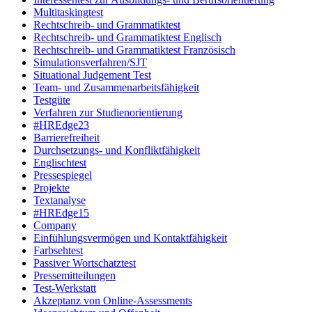
Multitaskingtest
Rechtschreib- und Grammatiktest
Rechtschreib- und Grammatiktest Englisch
Rechtschreib- und Grammatiktest Französisch
Simulationsverfahren/SJT
Situational Judgement Test
Team- und Zusammenarbeitsfähigkeit
Testgüte
Verfahren zur Studienorientierung
#HREdge23
Barrierefreiheit
Durchsetzungs- und Konfliktfähigkeit
Englischtest
Pressespiegel
Projekte
Textanalyse
#HREdge15
Company
Einfühlungsvermögen und Kontaktfähigkeit
Farbsehtest
Passiver Wortschatztest
Pressemitteilungen
Test-Werkstatt
Akzeptanz von Online-Assessments