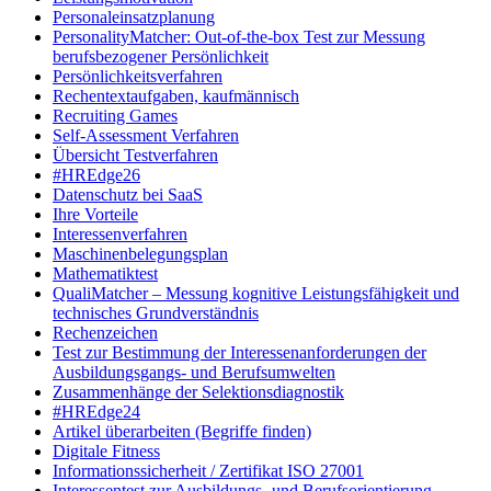
Personaleinsatzplanung
PersonalityMatcher: Out-of-the-box Test zur Messung
berufsbezogener Persönlichkeit
Persönlichkeitsverfahren
Rechentextaufgaben, kaufmännisch
Recruiting Games
Self-Assessment Verfahren
Übersicht Testverfahren
#HREdge26
Datenschutz bei SaaS
Ihre Vorteile
Interessenverfahren
Maschinenbelegungsplan
Mathematiktest
QualiMatcher – Messung kognitive Leistungsfähigkeit und
technisches Grundverständnis
Rechenzeichen
Test zur Bestimmung der Interessenanforderungen der
Ausbildungsgangs- und Berufsumwelten
Zusammenhänge der Selektionsdiagnostik
#HREdge24
Artikel überarbeiten (Begriffe finden)
Digitale Fitness
Informationssicherheit / Zertifikat ISO 27001
Interessentest zur Ausbildungs- und Berufsorientierung