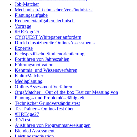
Job-Matcher
Mechanisch-Technischer Verständnistest
Planungsaufgabe
Rechentextaufgaben, technisch
Vorträge
#HREdge25
CYQUEST Whitepaper anfordern
Direkt einsatzbereite Online-Assessments
Expertise
Fachspezifische Studienorientierung
Fortführen von Jahreszahlen
Führungsmotivation
Kenntnis- und Wissensverfahren
KulturMatcher
Mediaplanung
Online-Assessment Verfahren
OrgaMatcher – Out-of-the-box Test zur Messung von
Planungs- und Problemlösefähigkeit
Technischer Grundverständnistest
TestTrainer – Online-Test üben
#HREdge27
3D-Test
Ausführen von Programmanweisungen
Blended Assessment
Leistungsmotivation