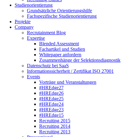
Studienorientierung
Grundsätzliche Orientierungshilfe
Fachspezifische Studienorientierung
Projekte
Company
Recrutainment Blog
Expertise
Blended Assessment
Fachartikel und Studien
Whitepaper anfordern
Zusammenhänge der Selektionsdiagnostik
Datenschutz bei SaaS
Informationssicherheit / Zertifikat ISO 27001
Events
Vorträge und Veranstaltungen
#HREdge27
#HREdge26
#HREdge25
#HREdge24
#HREdge23
#HREdge15
Recruiting 2015
Recruiting 2014
Recruiting 2013