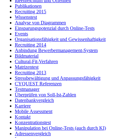
Ideenreichtum und Offenheit
Publikationen
Recruiting 2015
Wissenstest
Analyse von Diagrammen
Einsparungspotenzial durch Online-Tests
Events
Organisationsfähigkeit und Gewissenhaftigkeit
Recruiting 2014
Anbindung Bewerbermanagement-System
Bildmaterial
Cultural-Fit-Verfahren
Matrizentest
Recruiting 2013
Stressbewältigung und Anpassungsfähigkeit
CYQUEST Referenzen
Testmanager
Überprüfen von Soll-Ist-Zahlen
Datenbankvergleich
Karriere
Mobile Assessment
Kontakt
Konzentrationstest
Manipulation bei Online-Tests (auch durch KI)
Adressenvergleich