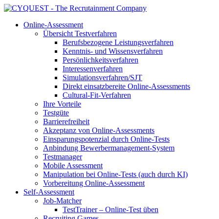
Online-Assessment
Übersicht Testverfahren
Berufsbezogene Leistungsverfahren
Kenntnis- und Wissensverfahren
Persönlichkeitsverfahren
Interessenverfahren
Simulationsverfahren/SJT
Direkt einsatzbereite Online-Assessments
Cultural-Fit-Verfahren
Ihre Vorteile
Testgüte
Barrierefreiheit
Akzeptanz von Online-Assessments
Einsparungspotenzial durch Online-Tests
Anbindung Bewerbermanagement-System
Testmanager
Mobile Assessment
Manipulation bei Online-Tests (auch durch KI)
Vorbereitung Online-Assessment
Self-Assessment
Job-Matcher
TestTrainer – Online-Test üben
Recruiting Games