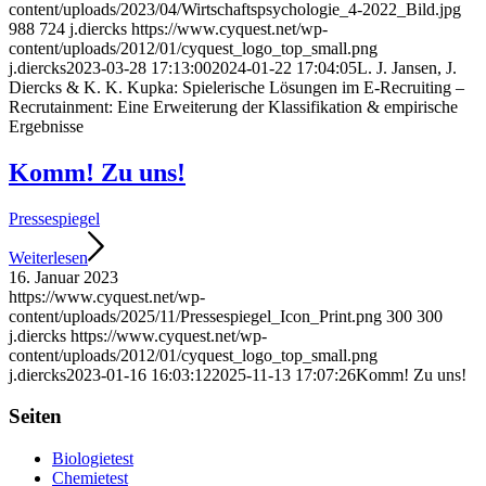
content/uploads/2023/04/Wirtschaftspsychologie_4-2022_Bild.jpg
988
724
j.diercks
https://www.cyquest.net/wp-
content/uploads/2012/01/cyquest_logo_top_small.png
j.diercks
2023-03-28 17:13:00
2024-01-22 17:04:05
L. J. Jansen, J.
Diercks & K. K. Kupka: Spielerische Lösungen im E-Recruiting –
Recrutainment: Eine Erweiterung der Klassifikation & empirische
Ergebnisse
Komm! Zu uns!
Pressespiegel
Weiterlesen
16. Januar 2023
https://www.cyquest.net/wp-
content/uploads/2025/11/Pressespiegel_Icon_Print.png
300
300
j.diercks
https://www.cyquest.net/wp-
content/uploads/2012/01/cyquest_logo_top_small.png
j.diercks
2023-01-16 16:03:12
2025-11-13 17:07:26
Komm! Zu uns!
Seiten
Biologietest
Chemietest