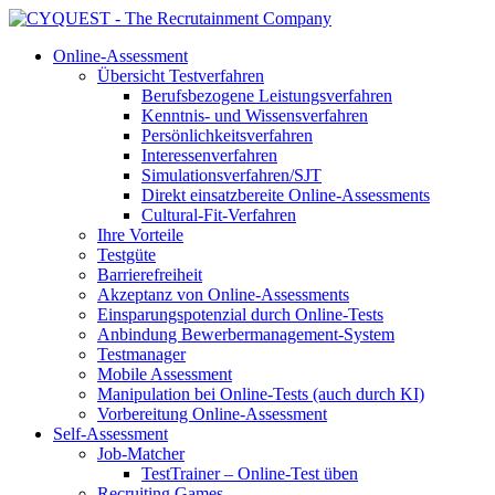
Online-Assessment
Übersicht Testverfahren
Berufsbezogene Leistungsverfahren
Kenntnis- und Wissensverfahren
Persönlichkeitsverfahren
Interessenverfahren
Simulationsverfahren/SJT
Direkt einsatzbereite Online-Assessments
Cultural-Fit-Verfahren
Ihre Vorteile
Testgüte
Barrierefreiheit
Akzeptanz von Online-Assessments
Einsparungspotenzial durch Online-Tests
Anbindung Bewerbermanagement-System
Testmanager
Mobile Assessment
Manipulation bei Online-Tests (auch durch KI)
Vorbereitung Online-Assessment
Self-Assessment
Job-Matcher
TestTrainer – Online-Test üben
Recruiting Games