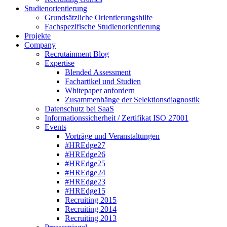
Studienorientierung
Grundsätzliche Orientierungshilfe
Fachspezifische Studienorientierung
Projekte
Company
Recrutainment Blog
Expertise
Blended Assessment
Fachartikel und Studien
Whitepaper anfordern
Zusammenhänge der Selektionsdiagnostik
Datenschutz bei SaaS
Informationssicherheit / Zertifikat ISO 27001
Events
Vorträge und Veranstaltungen
#HREdge27
#HREdge26
#HREdge25
#HREdge24
#HREdge23
#HREdge15
Recruiting 2015
Recruiting 2014
Recruiting 2013