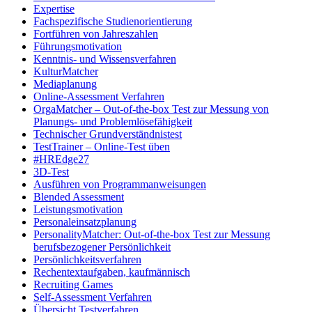
Expertise
Fachspezifische Studienorientierung
Fortführen von Jahreszahlen
Führungsmotivation
Kenntnis- und Wissensverfahren
KulturMatcher
Mediaplanung
Online-Assessment Verfahren
OrgaMatcher – Out-of-the-box Test zur Messung von
Planungs- und Problemlösefähigkeit
Technischer Grundverständnistest
TestTrainer – Online-Test üben
#HREdge27
3D-Test
Ausführen von Programmanweisungen
Blended Assessment
Leistungsmotivation
Personaleinsatzplanung
PersonalityMatcher: Out-of-the-box Test zur Messung
berufsbezogener Persönlichkeit
Persönlichkeitsverfahren
Rechentextaufgaben, kaufmännisch
Recruiting Games
Self-Assessment Verfahren
Übersicht Testverfahren