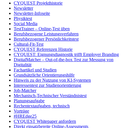
CYQUEST Projekthistorie
Newsletter
Newsletter-Infoseite
Physiktest
Social Media
TestTrainer – Online-Test üben
Berufsbezogene Leistungsverfahren
Berufsbezogener Persönlichkeitstest
Cultural-Fit-Test
CYQUEST Referenzen Historie
CYQUEST: Eignungsdiagnostik trifft Employer Branding
DigitalMatcher – Out-of-the-box Test zur Messung von
Digitalität
Fachartikel und Studien
Grundsätzliche Orientierungshilfe
Hinweis zu der Nutzung von KI-Systemen
Interessentest zur Studienorientierung
Job-Matcher
Mechanisch-Technischer Verständnistest
Planungsaufgabe
Rechentextaufgaben, technisch
Vorträge
#HREdge25
CYQUEST Whitepaper anfordern
Direkt einsatzbereite Online-Assessments