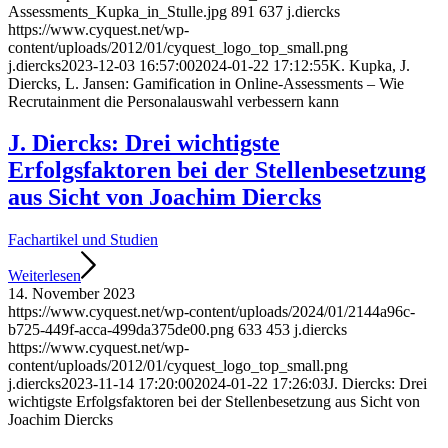
Assessments_Kupka_in_Stulle.jpg
891
637
j.diercks
https://www.cyquest.net/wp-
content/uploads/2012/01/cyquest_logo_top_small.png
j.diercks
2023-12-03 16:57:00
2024-01-22 17:12:55
K. Kupka, J.
Diercks, L. Jansen: Gamification in Online-Assessments – Wie
Recrutainment die Personalauswahl verbessern kann
J. Diercks: Drei wichtigste
Erfolgsfaktoren bei der Stellenbesetzung
aus Sicht von Joachim Diercks
Fachartikel und Studien
Weiterlesen
14. November 2023
https://www.cyquest.net/wp-content/uploads/2024/01/2144a96c-
b725-449f-acca-499da375de00.png
633
453
j.diercks
https://www.cyquest.net/wp-
content/uploads/2012/01/cyquest_logo_top_small.png
j.diercks
2023-11-14 17:20:00
2024-01-22 17:26:03
J. Diercks: Drei
wichtigste Erfolgsfaktoren bei der Stellenbesetzung aus Sicht von
Joachim Diercks